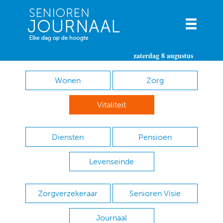
zaterdag 8 augustus
Wonen
Zorg
Vitaliteit
Diensten
Pensioen
Levenseinde
Zorgverzekeraar
Senioren Visie
Journaal