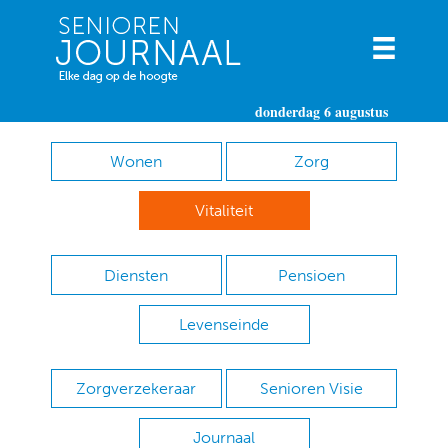
donderdag 6 augustus
Wonen
Zorg
Vitaliteit
Diensten
Pensioen
Levenseinde
Zorgverzekeraar
Senioren Visie
Journaal