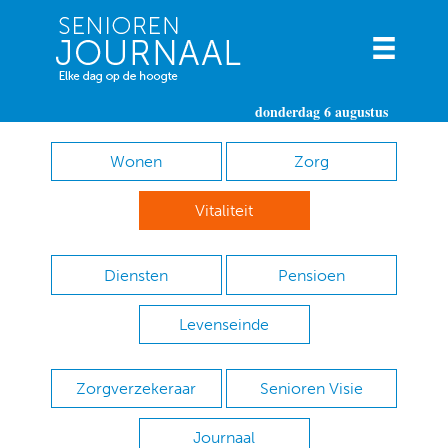
donderdag 6 augustus
Wonen
Zorg
Vitaliteit
Diensten
Pensioen
Levenseinde
Zorgverzekeraar
Senioren Visie
Journaal