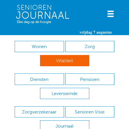
vrijdag 7 augustus
Wonen
Zorg
Vitaliteit
Diensten
Pensioen
Levenseinde
Zorgverzekeraar
Senioren Visie
Journaal