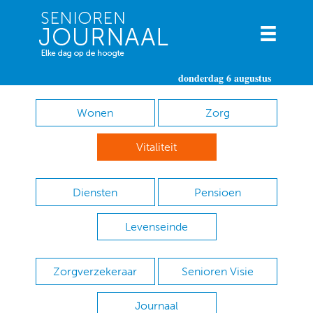
donderdag 6 augustus
Wonen
Zorg
Vitaliteit
Diensten
Pensioen
Levenseinde
Zorgverzekeraar
Senioren Visie
Journaal