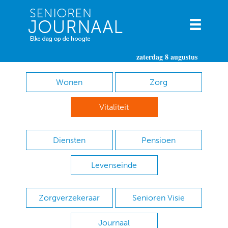
zaterdag 8 augustus
Wonen
Zorg
Vitaliteit
Diensten
Pensioen
Levenseinde
Zorgverzekeraar
Senioren Visie
Journaal