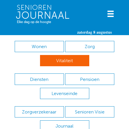
zaterdag 8 augustus
Wonen
Zorg
Vitaliteit
Diensten
Pensioen
Levenseinde
Zorgverzekeraar
Senioren Visie
Journaal