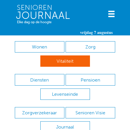
vrijdag 7 augustus
Wonen
Zorg
Vitaliteit
Diensten
Pensioen
Levenseinde
Zorgverzekeraar
Senioren Visie
Journaal