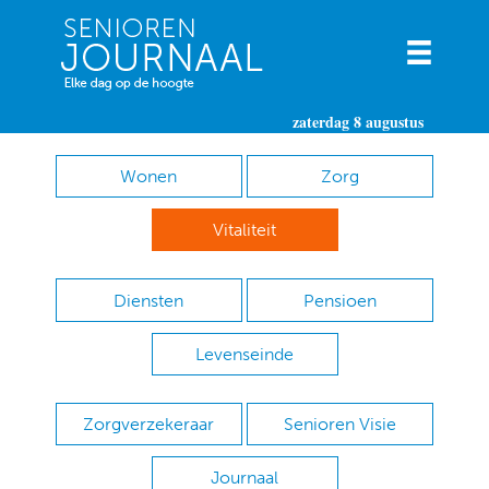
zaterdag 8 augustus
Wonen
Zorg
Vitaliteit
Diensten
Pensioen
Levenseinde
Zorgverzekeraar
Senioren Visie
Journaal