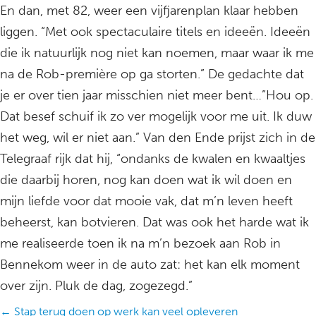
En dan, met 82, weer een vijfjarenplan klaar hebben
liggen. “Met ook spectaculaire titels en ideeën. Ideeën
die ik natuurlijk nog niet kan noemen, maar waar ik me
na de Rob-première op ga storten.” De gedachte dat
je er over tien jaar misschien niet meer bent…”Hou op.
Dat besef schuif ik zo ver mogelijk voor me uit. Ik duw
het weg, wil er niet aan.” Van den Ende prijst zich in de
Telegraaf rijk dat hij, “ondanks de kwalen en kwaaltjes
die daarbij horen, nog kan doen wat ik wil doen en
mijn liefde voor dat mooie vak, dat m’n leven heeft
beheerst, kan botvieren. Dat was ook het harde wat ik
me realiseerde toen ik na m’n bezoek aan Rob in
Bennekom weer in de auto zat: het kan elk moment
over zijn. Pluk de dag, zogezegd.”
Posts
← Stap terug doen op werk kan veel opleveren