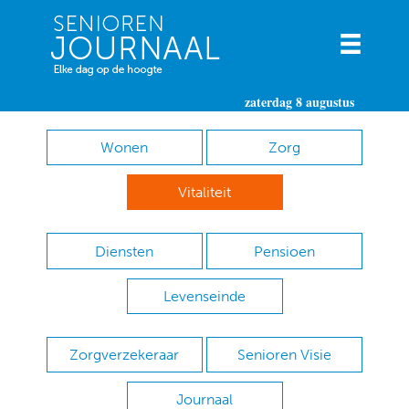
zaterdag 8 augustus
Wonen
Zorg
Vitaliteit
Diensten
Pensioen
Levenseinde
Zorgverzekeraar
Senioren Visie
Journaal