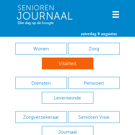
zaterdag 8 augustus
Wonen
Zorg
Vitaliteit
Diensten
Pensioen
Levenseinde
Zorgverzekeraar
Senioren Visie
Journaal