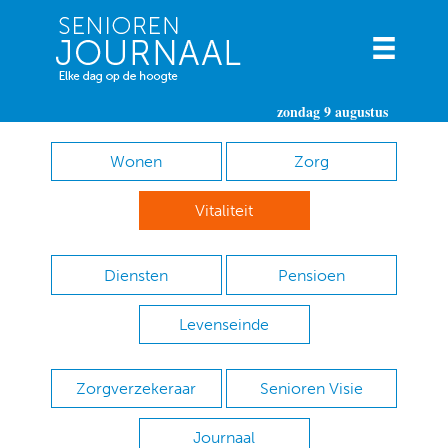
zondag 9 augustus
Wonen
Zorg
Vitaliteit
Diensten
Pensioen
Levenseinde
Zorgverzekeraar
Senioren Visie
Journaal