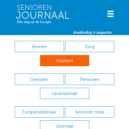
donderdag 6 augustus
Wonen
Zorg
Vitaliteit
Diensten
Pensioen
Levenseinde
Zorgverzekeraar
Senioren Visie
Journaal