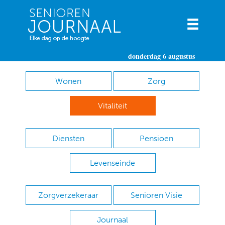
donderdag 6 augustus
Wonen
Zorg
Vitaliteit
Diensten
Pensioen
Levenseinde
Zorgverzekeraar
Senioren Visie
Journaal