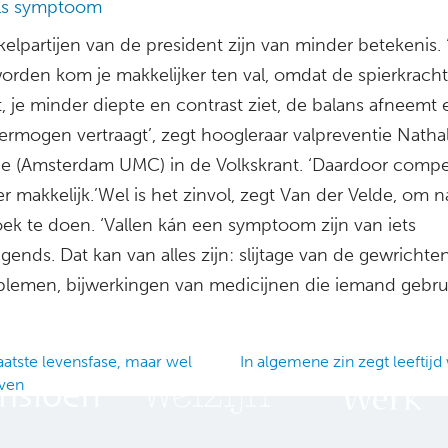
als symptoom
kelpartijen van de president zijn van minder betekenis. ‘
orden kom je makkelijker ten val, omdat de spierkracht
 je minder diepte en contrast ziet, de balans afneemt 
ermogen vertraagt’, zegt hoogleraar valpreventie Natha
de (Amsterdam UMC) in de Volkskrant. ‘Daardoor comp
r makkelijk.’Wel is het zinvol, zegt Van der Velde, om 
ek te doen. ‘Vallen kán een symptoom zijn van iets
gends. Dat kan van alles zijn: slijtage van de gewrichten
blemen, bijwerkingen van medicijnen die iemand gebrui
aatste levensfase, maar wel
In algemene zin zegt leeftij
jven
ation