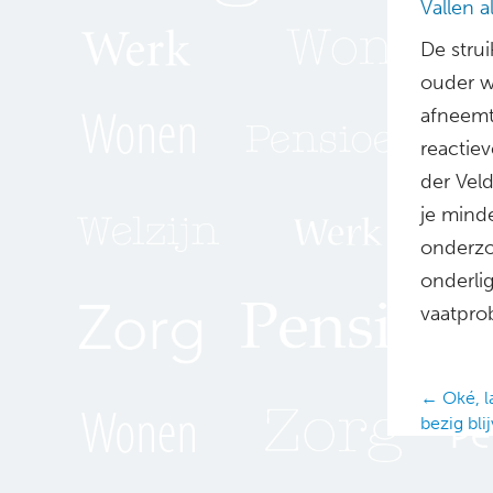
Vallen 
De strui
ouder w
afneemt,
reactiev
der Vel
je minde
onderzo
onderlig
vaatpro
Posts
← Oké, l
bezig bli
navig