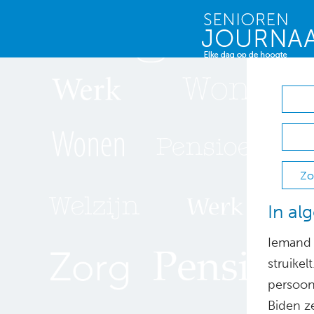
Zo
In al
Iemand v
struike
persoon
Biden ze