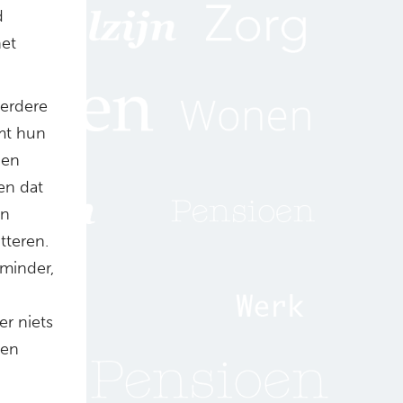
d
het
verdere
mt hun
 en
en dat
an
tteren.
 minder,
er niets
ken