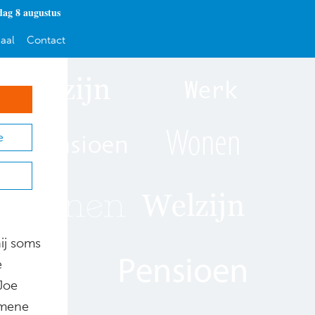
dag 8 augustus
aal
Contact
e
hij soms
e
Joe
gemene