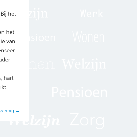
Bij het
en het
lie van
enseer
nader
, hart-
kt.’
d weinig →