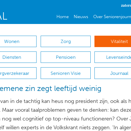
zater
Home
Nieuws
Over Seniorenjourn
Wonen
Zorg
Vitaliteit
Diensten
Pensioen
Levenseind
rgverzekeraar
Senioren Visie
Journaal
gemene zin zegt leeftijd weinig
an in de tachtig kan heus nog president zijn, ook als 
lt. Maar vooral taalproblemen geven te denken: kan dez
 nog wel cognitief op top-niveau functioneren? Over 
lf willen experts in de Volkskrant niets zeggen. ‘In al