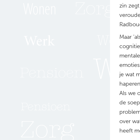
zin zegt
verouder
Radbou
Maar ‘al
cogniti
mentale 
emoties
je wat 
haperen,
Als we o
de soep
probleme
over wat
heeft me