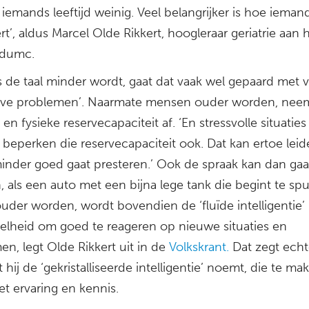
 iemands leeftijd weinig. Veel belangrijker is hoe ieman
t’, aldus Marcel Olde Rikkert, hoogleraar geriatrie aan 
dumc.
s de taal minder wordt, gaat dat vaak wel gepaard met 
eve problemen’. Naarmate mensen ouder worden, nee
en fysieke reservecapaciteit af. ‘En stressvolle situaties
 beperken die reservecapaciteit ook. Dat kan ertoe leid
minder goed gaat presteren.’ Ook de spraak kan dan ga
 als een auto met een bijna lege tank die begint te spu
uder worden, wordt bovendien de ‘fluïde intelligentie’
elheid om goed te reageren op nieuwe situaties en
n, legt Olde Rikkert uit in de
Volkskrant.
Dat zegt echt
 hij de ‘gekristalliseerde intelligentie’ noemt, die te ma
t ervaring en kennis.