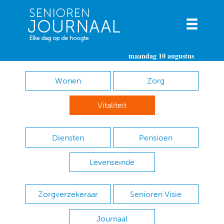
maandag 10 augustus
Wonen
Zorg
Vitaliteit
Diensten
Pensioen
Levenseinde
Zorgverzekeraar
Senioren Visie
Journaal