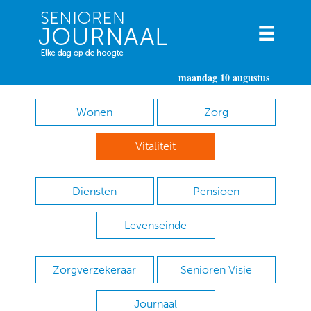
maandag 10 augustus
Wonen
Zorg
Vitaliteit
Diensten
Pensioen
Levenseinde
Zorgverzekeraar
Senioren Visie
Journaal