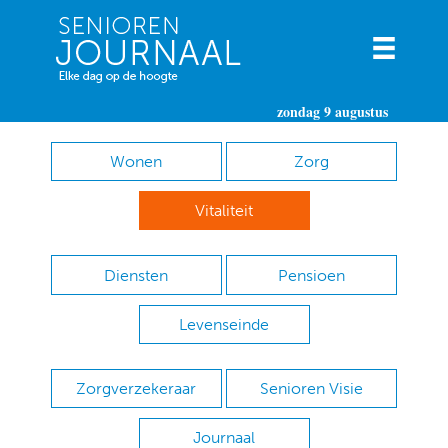
zondag 9 augustus
Wonen
Zorg
Vitaliteit
Diensten
Pensioen
Levenseinde
Zorgverzekeraar
Senioren Visie
Journaal