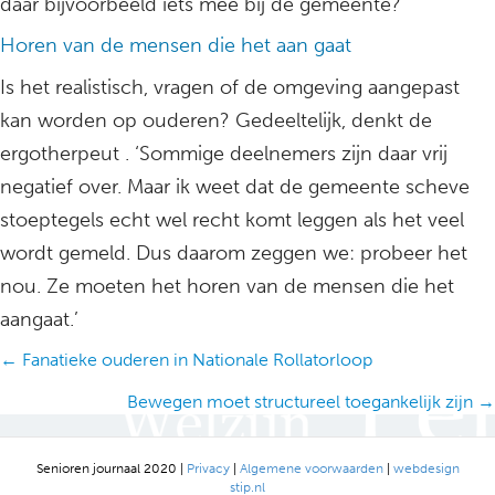
daar bijvoorbeeld iets mee bij de gemeente?’
Horen van de mensen die het aan gaat
Is het realistisch, vragen of de omgeving aangepast
kan worden op ouderen? Gedeeltelijk, denkt de
ergotherpeut . ‘Sommige deelnemers zijn daar vrij
negatief over. Maar ik weet dat de gemeente scheve
stoeptegels echt wel recht komt leggen als het veel
wordt gemeld. Dus daarom zeggen we: probeer het
nou. Ze moeten het horen van de mensen die het
aangaat.’
Posts
← Fanatieke ouderen in Nationale Rollatorloop
navigation
Bewegen moet structureel toegankelijk zijn →
Senioren journaal 2020 |
Privacy
|
Algemene voorwaarden
|
webdesign
stip.nl