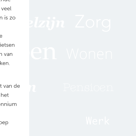
 veel
n is zo
e
fietsen
en van
rken.
st van de
 het
cennium
roep