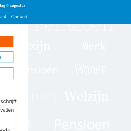
ag 6 augustus
aal
Contact
e
schrijft
vallen
sende