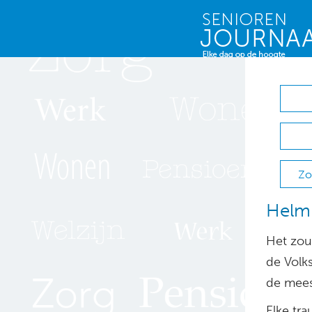
Zo
Helm 
Het zou 
de Volk
de mees
Elke tr