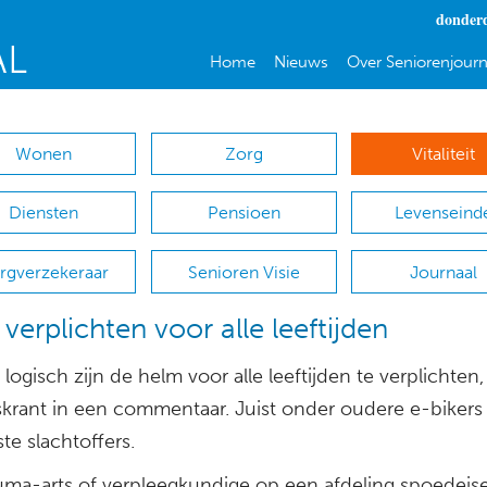
donderd
Home
Nieuws
Over Seniorenjourn
Wonen
Zorg
Vitaliteit
Diensten
Pensioen
Levenseind
rgverzekeraar
Senioren Visie
Journaal
verplichten voor alle leeftijden
logisch zijn de helm voor alle leeftijden te verplichten, 
skrant in een commentaar. Juist onder oudere e-bikers 
te slachtoffers.
auma-arts of verpleegkundige op een afdeling spoedei