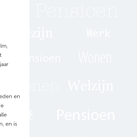
g
elm,
t
jaar
heden en
de
lle
, en is