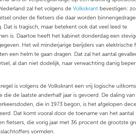
 Nederland zal het volgens de
Volkskrant
bevestigen: zo
letsel onder de fietsers die daar worden binnengedrage
 Dat is tragisch, maar betekent ook dat veel leed te
en is. Daartoe heeft het kabinet donderdag een stevig
egeven. Het wil minderjarige berijders van elektrische 
ten een helm te gaan dragen. Dat zal het aantal gevall
tsel, al dan niet dodelijk, naar verwachting danig bepe
egel is volgens de Volkskrant een vrij logische uitkom
e die de laatste anderhalf jaar is gevoerd. De daling van
verkeersdoden, die in 1973 begon, is het afgelopen de
eerd. Dat komt vooral door de toename van het aantal
n fietsers, die vorig jaar met 36 procent de grootste g
sslachtoffers vormden.