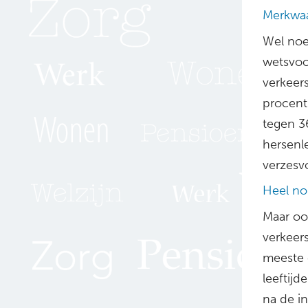
Merkwaa
Wel noe
wetsvoor
verkeers
procent
tegen 3
hersenle
verzesv
Heel no
Maar oo
verkeers
meeste e
leeftijd
na de in