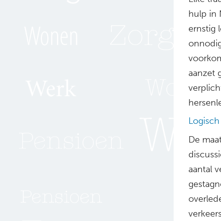
hulp in
ernstig 
onnodig.
voorkom
aanzet g
verplich
hersenle
Logisch
De maatr
discussi
aantal 
gestagn
overlede
verkeer