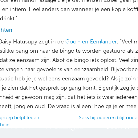
jn en intiem. Heel anders dan wanneer je een kopje koff
rinkt.”
chten
 Daisy Hatusupy zegt in de
Gooi- en Eemlander
: “Veel
rtstikke bang om naar de bingo te worden gestuurd als 
at ze eenzaam zijn. Alsof de bingo iets oplost. Veel zinv
te vragen naar gevoelens van eenzaamheid. Bijvoorbeel
tuatie heb je je wel eens eenzaam gevoeld? Als je zo’n
ul je zien dat het gesprek op gang komt. Eigenlijk zeg je 
heid er gewoon mag zijn, dat het iets is waar iederee
eeft, jong en oud. De vraag is alleen: hoe ga je er me
roep helpt tegen
Seks bij ouderen blijf ong
heid
ation