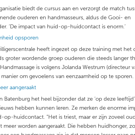
ganisatie biedt de cursus aan en verzorgt de match tu
nende ouderen en handmasseurs, aldus de Gooi- en
er. ‘De impact van huid-op-huidcontact is enorm.’
mheid opsporen
illigerscentrale heeft ingezet op deze training met het
ds groter wordende groep ouderen die steeds langer thui
Handmassage is volgens Jolanda Westrum (directeur v
 manier om gevoelens van eenzaamheid op te sporen.
eer aangeraakt
n Batenburg het heel bijzonder dat ze ‘op deze leeftijd
nieuws hebben kunnen leren. Ze merken de enorme im
-op-huidcontact. “Het is triest, maar er zijn zoveel ou
it meer worden aangeraakt. Die hebben huidhonger, 
 Door een handmassage zie je dat mensen losser gaan pr