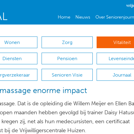
vrij
Home
Nieuws
Over Seniorenjourn
Wonen
Zorg
Vitaliteit
Diensten
Pensioen
Levenseind
rgverzekeraar
Senioren Visie
Journaal
massage enorme impact
sage. Dat is de opleiding die Willem Meijer en Ellen B
lopen maanden hebben gevolgd bij trainer Daisy Hatus
kregen zij, net als hun medecursisten, een certificaat
kt bij de Vrijwilligerscentrale Huizen.