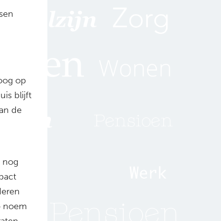
ssen
 oog op
s blijft
an de
’ nog
pact
deren
zo noem
aten.