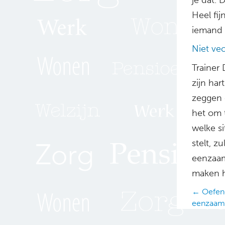
Heel fi
iemand d
Niet ve
Trainer
zijn ha
zeggen d
het om 
welke si
stelt, z
eenzaam
maken h
Posts
← Oefeng
eenzaam
navig