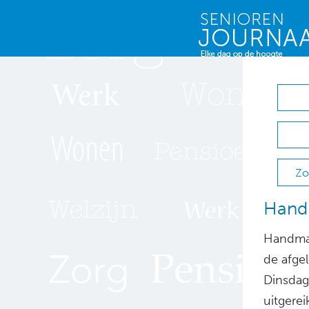
Zo
Hand
Handmas
de afge
Dinsdag 
uitgerei