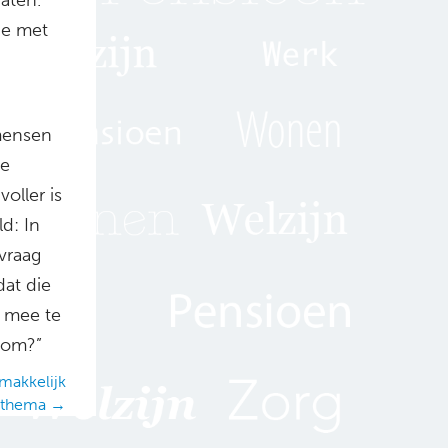
ie met
 mensen
ze
oller is
d: In
 vraag
dat die
n mee te
e om?”
emakkelijk
thema →