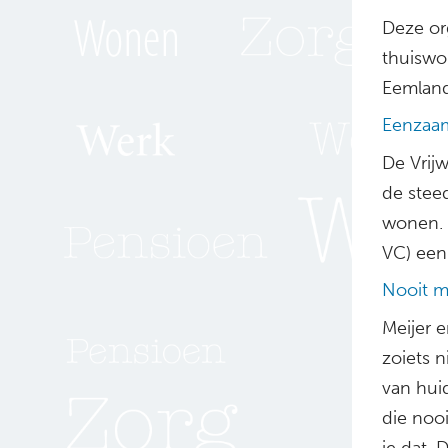
Deze or
thuiswo
Eemland
Eenzaa
De Vrijw
de stee
wonen. 
VC) een
Nooit m
Meijer e
zoiets 
van huid
die noo
je dat.