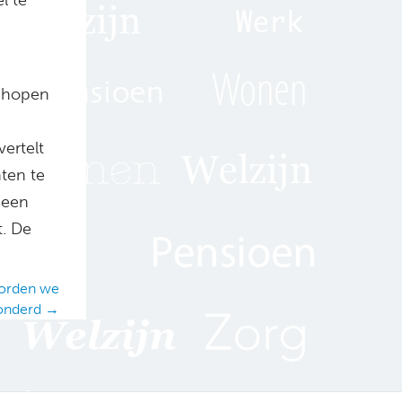
e hopen
ertelt
ten te
 een
t. De
worden we
onderd →