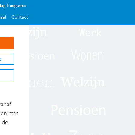
ag 6 augustus
aal
Contact
e
vanaf
t en met
p de