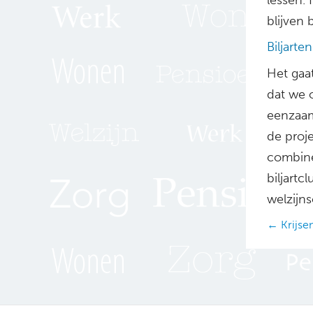
blijven
Biljarte
Het gaat
dat we 
eenzaam
de proj
combine
biljartc
welzijns
Posts
← Krijse
navig