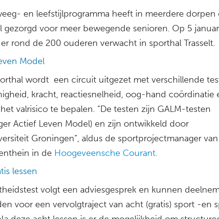
eeg- en leefstijlprogramma heeft in meerdere dorpen
al gezorgd voor meer bewegende senioren. Op 5 januar
er rond de 200 ouderen verwacht in sporthal Trasselt.
Leven Model
orthal wordt een circuit uitgezet met verschillende te
nigheid, kracht, reactiesnelheid, oog-hand coördinatie
het valrisico te bepalen. “De testen zijn GALM-testen
ger Actief Leven Model) en zijn ontwikkeld door
iversiteit Groningen”, aldus de sportprojectmanager van
enthein in de
Hoogeveensche Courant.
tis lessen
itheidstest volgt een adviesgesprek en kunnen deelnem
n voor een vervolgtraject van acht (gratis) sport -en s
Na deze acht lessen is er de mogelijkheid om structuree