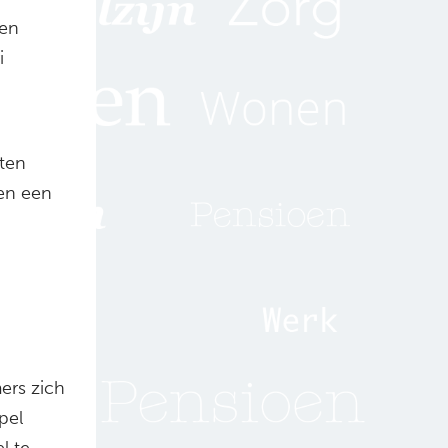
 en
i
sten
 en een
ers zich
pel
l te