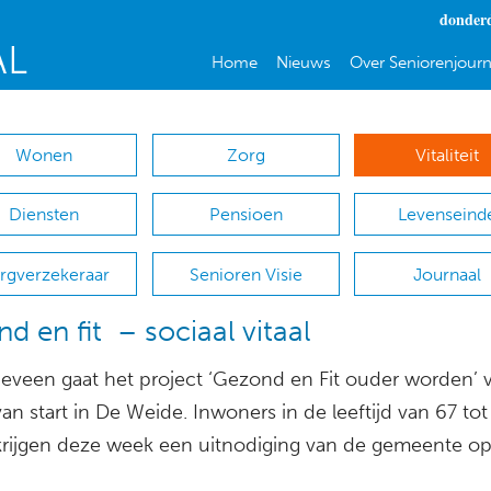
donderd
Home
Nieuws
Over Seniorenjourn
Wonen
Zorg
Vitaliteit
Diensten
Pensioen
Levenseind
rgverzekeraar
Senioren Visie
Journaal
d en fit – sociaal vitaal
eveen gaat het project ‘Gezond en Fit ouder worden’ 
van start in De Weide. Inwoners in de leeftijd van 67 to
 krijgen deze week een uitnodiging van de gemeente o