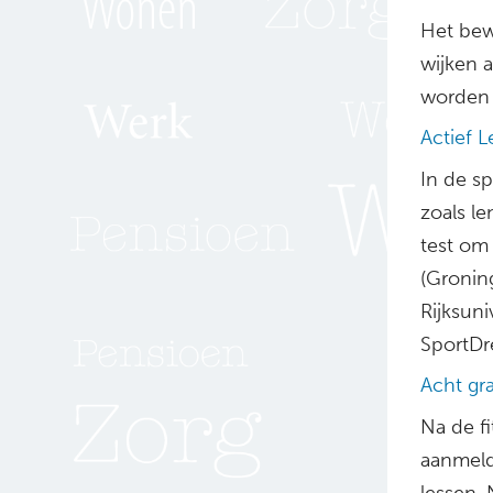
Het bew
wijken 
worden 
Actief 
In de sp
zoals le
test om 
(Gronin
Rijksun
SportDr
Acht gra
Na de f
aanmelde
lessen. 