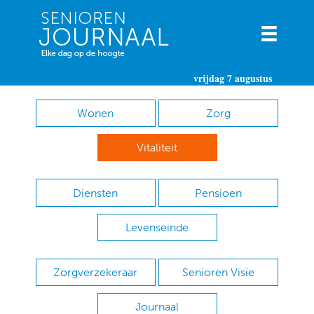
vrijdag 7 augustus
Wonen
Zorg
Vitaliteit
Diensten
Pensioen
Levenseinde
Zorgverzekeraar
Senioren Visie
Journaal