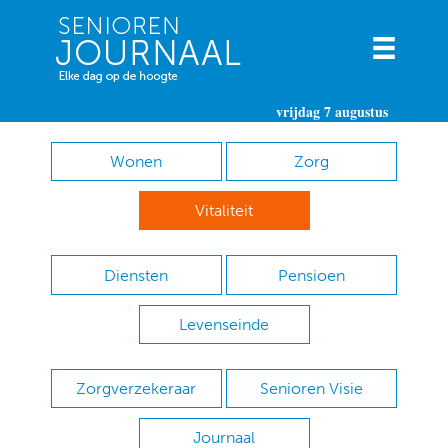
vrijdag 7 augustus
Wonen
Zorg
Vitaliteit
Diensten
Pensioen
Levenseinde
Zorgverzekeraar
Senioren Visie
Journaal