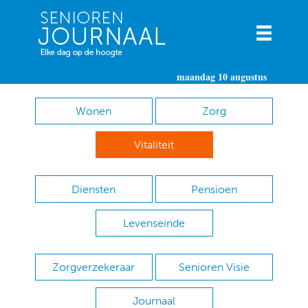
maandag 10 augustus
Wonen
Zorg
Vitaliteit
Diensten
Pensioen
Levenseinde
Zorgverzekeraar
Senioren Visie
Journaal