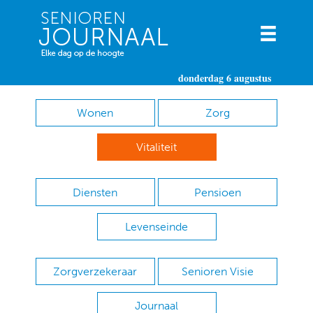
donderdag 6 augustus
Wonen
Zorg
Vitaliteit
Diensten
Pensioen
Levenseinde
Zorgverzekeraar
Senioren Visie
Journaal