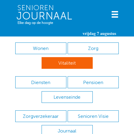
vrijdag 7 augustus
Wonen
Zorg
Vitaliteit
Diensten
Pensioen
Levenseinde
Zorgverzekeraar
Senioren Visie
Journaal