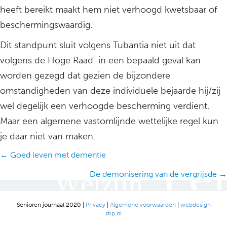
heeft bereikt maakt hem niet verhoogd kwetsbaar of
beschermingswaardig.
Dit standpunt sluit volgens Tubantia niet uit dat
volgens de Hoge Raad in een bepaald geval kan
worden gezegd dat gezien de bijzondere
omstandigheden van deze individuele bejaarde hij/zij
wel degelijk een verhoogde bescherming verdient.
Maar een algemene vastomlijnde wettelijke regel kun
je daar niet van maken.
Posts
← Goed leven met dementie
navigation
De demonisering van de vergrijsde →
Senioren journaal 2020 |
Privacy
|
Algemene voorwaarden
|
webdesign
stip.nl