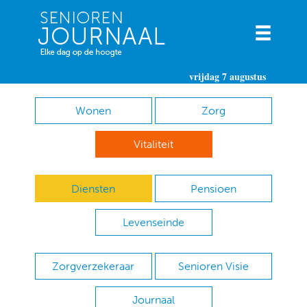
vrijdag 7 augustus
Wonen
Zorg
Vitaliteit
Diensten
Pensioen
Levenseinde
Zorgverzekeraar
Senioren Visie
Journaal