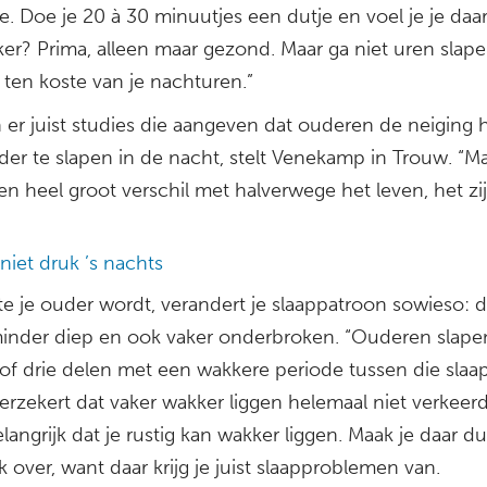
. Doe je 20 à 30 minuutjes een dutje en voel je je daa
ker? Prima, alleen maar gezond. Maar ga niet uren slap
 ten koste van je nachturen.”
n er juist studies die aangeven dat ouderen de neiging
der te slapen in de nacht, stelt Venekamp in Trouw. “M
een heel groot verschil met halverwege het leven, het z
niet druk ’s nachts
e je ouder wordt, verandert je slaappatroon sowieso: d
inder diep en ook vaker onderbroken. “Ouderen slape
 of drie delen met een wakkere periode tussen die slaa
verzekert dat vaker wakker liggen helemaal niet verkeerd
elangrijk dat je rustig kan wakker liggen. Maak je daar d
k over, want daar krijg je juist slaapproblemen van.