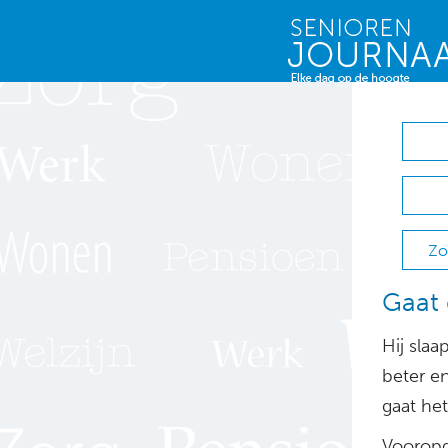
Zo
Gaat 
Hij slaa
beter e
gaat he
Vooropg