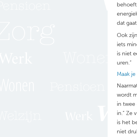
behoefte
energie
dat gaat
Ook zij
iets min
is niet 
uren.”
Maak je 
Naarmat
wordt m
in twee
in.” Ze 
is het b
niet dru