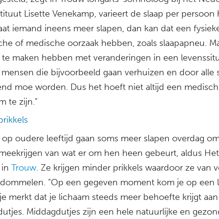
tituut Lisette Venekamp, varieert de slaap per persoon 
Gaat iemand ineens meer slapen, dan kan dat een fysieke
che of medische oorzaak hebben, zoals slaapapneu. Ma
 te maken hebben met veranderingen in een levenssitua
k mensen die bijvoorbeeld gaan verhuizen en door alle s
end moe worden. Dus het hoeft niet altijd een medisch
 te zijn.”
rikkels
op oudere leeftijd gaan soms meer slapen overdag om
meekrijgen van wat er om hen heen gebeurt, aldus Het
 in
Trouw
. Ze krijgen minder prikkels waardoor ze van v
p dommelen. “Op een gegeven moment kom je op een le
je merkt dat je lichaam steeds meer behoefte krijgt aan
utjes. Middagdutjes zijn een hele natuurlijke en gezo