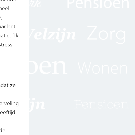
heel
,
ar het
tie. “Ik
tress
dat ze
erveling
eftijd
nde