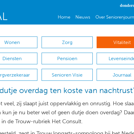
donderd
Home
Nieuws
Over Seniorenjourn
Wonen
Zorg
Vitaliteit
Diensten
Pensioen
Levenseind
rgverzekeraar
Senioren Visie
Journaal
dutje overdag ten koste van nachtrust
pt veel, zij slaapt juist oppervlakkig en onrustig. Hoe slaa
n kun je nu beter wel of geen dutje doen overdag? Daa
t in de Trouw-rubriek Het Consult.
esteld, zegt in Trouw longarts-somnoloog bij het Ned