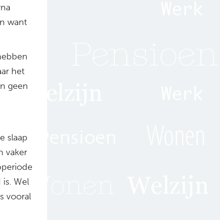
rna
en want
 hebben
aar het
ijn geen
e slaap
n vaker
pperiode
 is. Wel
us vooral