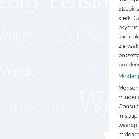
Slaapins
sterk. 
psychis
kan ook
zie vaa
ontzett
probleem
Minder p
Mensen 
minder 
Consult
in slaa
waarop 
middagd