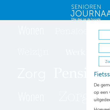
Zo
Fiets
De geme
op een 
uitgede
Hoeveel