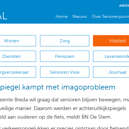
zater
Home
Nieuws
Over Seniorenjourn
Wonen
Zorg
Vitaliteit
Diensten
Pensioen
Levenseind
rgverzekeraar
Senioren Visie
Journaal
spiegel kampt met imagoprobleem
ente Breda wil graag dat senioren blijven bewegen, m
veilige manier. Daarom werden er achteruitkijkspiegels
eld aan ouderen op de fiets, meldt BN De Stem.
 verkeersongelukken er precies ontstaan door fietsen