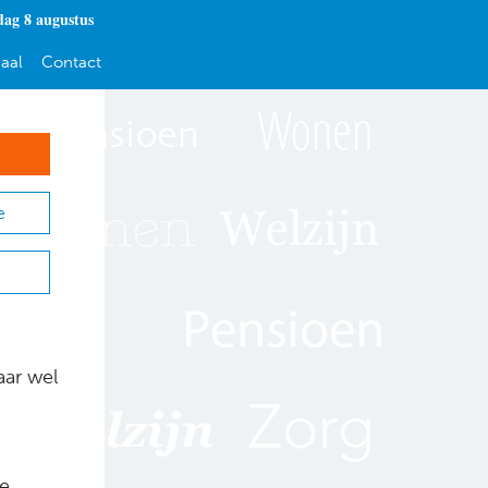
dag 8 augustus
aal
Contact
e
aar wel
de