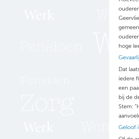
ouderen
Geervlie
gemeente
ouderen
hoge lee
Gevaarl
Dat laat
iedere f
een paa
bij de 
Stem: “
aanvoele
Geloof 
Of de ac