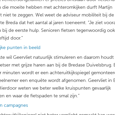
 die moeite hebben met achteromkijken durft Martijn
t niet te zeggen. Wel weet de adviseur mobiliteit bij de
 Breda dat het aantal al jaren toeneemt. “Je ziet voor
 bij de eerste hulp. Senioren fietsen tegenwoordig oo
ftijd door.”
ijke punten in beeld
ste wil Geervliet natuurlijk stimuleren en daarom houdt 
ietser met grijze haren aan bij de Bredase Duivelsbrug.
r minuten wordt er een achteruitkijkspiegel gemonteerd,
deelnemer een enquête wordt afgenomen. Geervliet in
Hierdoor weten we beter welke kruispunten gevaarlijk
n en waar de fietspaden te smal zijn.”
in campagnes
hteruitkijkspiegel niet beter verplicht gemaakt kan wo