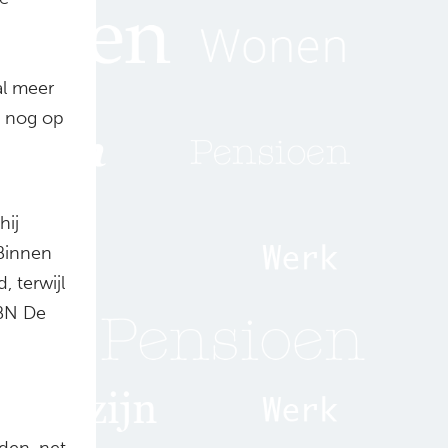
al meer
k nog op
hij
 Binnen
 terwijl
 BN De
rden, net