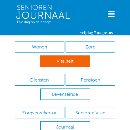
vrijdag 7 augustus
Wonen
Zorg
Vitaliteit
Diensten
Pensioen
Levenseinde
Zorgverzekeraar
Senioren Visie
Journaal