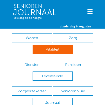
donderdag 6 augustus
Wonen
Zorg
Vitaliteit
Diensten
Pensioen
Levenseinde
Zorgverzekeraar
Senioren Visie
Journaal