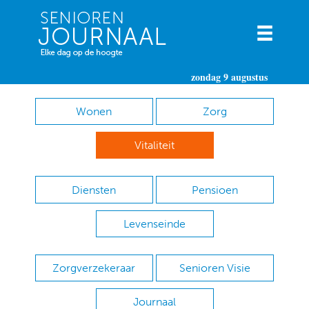
zondag 9 augustus
Wonen
Zorg
Vitaliteit
Diensten
Pensioen
Levenseinde
Zorgverzekeraar
Senioren Visie
Journaal