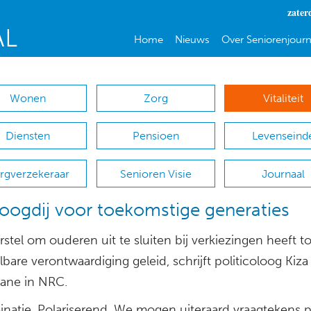
zater
Home
Nieuws
Over Seniorenjourn
Wonen
Zorg
Vitaliteit
Diensten
Pensioen
Levenseind
rgverzekeraar
Senioren Visie
Journaal
oogdij voor toekomstige generaties
stel om ouderen uit te sluiten bij verkiezingen heeft to
bare verontwaardiging geleid, schrijft politicoloog Kiza
ane in NRC.
minatie. Polariserend. We mogen uiteraard vraagtekens p