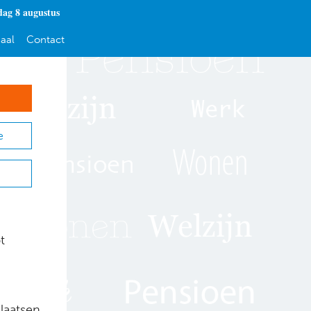
dag 8 augustus
aal
Contact
e
t
laatsen