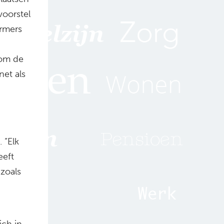
voorstel
ormers
 om de
net als
 “Elk
eeft
zoals
ich in