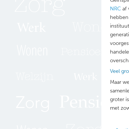
NRC
af 
hebben 
institu
generat
voorges
handele
oversch
Veel gr
Maar wel
samenle
groter i
met zow