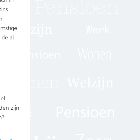
ties
n
omstige
 de al
el
den zijn
n?