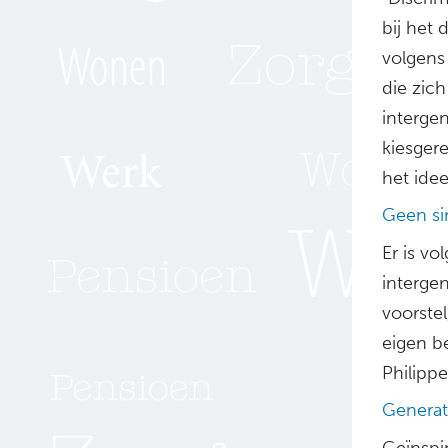
bij het 
volgens
die zich
intergen
kiesgere
het ide
Geen si
Er is v
intergen
voorstel
eigen b
Philippe
Generat
Geïnspi