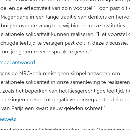
doel en de effectiviteit van zo’n voorstel.” Toch past dit 
 Magendane in een lange traditie van denkers en herv
 buigen over de vraag hoe wij binnen onze instituties
erationele solidariteit kunnen realiseren. “Het voorstel
chtigde leeftijd te verlagen past ook in deze discussie, 
e om jongeren meer inspraak te geven.”
mpel antwoord
olgens de NRC-columnist geen simpel antwoord om
erationele solidariteit in onze samenleving te realiseren.
, zoals het beperken van het kiesgerechtigde leeftijd, h
eperkingen en kan tot negatieve consequenties leiden, 
 van Parijs een kwart eeuw geleden schreef.”
ietoets
reerd door deze Belgische denker vraagt Magendane z