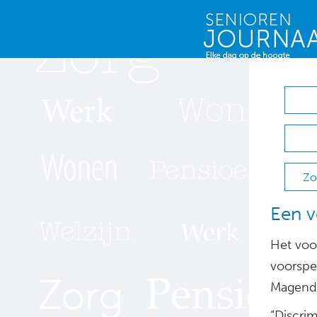
Zo
Een v
Het voor
voorspel
Magend
“Discri