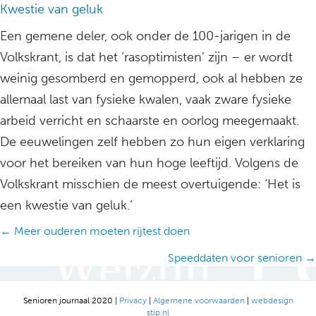
Kwestie van geluk
Een gemene deler, ook onder de 100-jarigen in de
Volkskrant, is dat het ‘rasoptimisten’ zijn – er wordt
weinig gesomberd en gemopperd, ook al hebben ze
allemaal last van fysieke kwalen, vaak zware fysieke
arbeid verricht en schaarste en oorlog meegemaakt.
De eeuwelingen zelf hebben zo hun eigen verklaring
voor het bereiken van hun hoge leeftijd. Volgens de
Volkskrant misschien de meest overtuigende: ‘Het is
een kwestie van geluk.’
Posts
← Meer ouderen moeten rijtest doen
navigation
Speeddaten voor senioren →
Senioren journaal 2020 |
Privacy
|
Algemene voorwaarden
|
webdesign
stip.nl