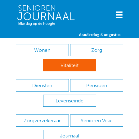
donderdag 6 augustus
Wonen
Zorg
Vitaliteit
Diensten
Pensioen
Levenseinde
Zorgverzekeraar
Senioren Visie
Journaal