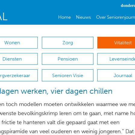
donderd
Home
Nieuws
Over Seniorenjourn
Wonen
Zorg
Vitaliteit
Diensten
Pensioen
Levenseind
rgverzekeraar
Senioren Visie
Journaal
dagen werken, vier dagen chillen
en toch modellen moeten ontwikkelen waarmee we me
ewenste bevolkingskrimp leren om te gaan, met name h
ke frictie te hanteren valt die gepaard gaat met een
ngspiramide van veel ouderen en weinig jongeren.” Dat s