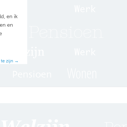
d, en ik
ken en
e
 te zijn →