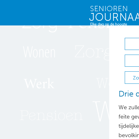
Zo
Drie 
We zull
feite g
tijdelij
bevolki