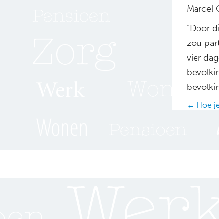
Marcel 
“Door di
zou par
vier da
bevolki
bevolkin
Posts
← Hoe je 
navig