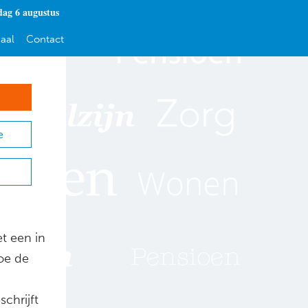
ag 6 augustus
aal
Contact
e
t een in
oe de
chrijft