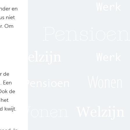
inder en
us niet
er. Om
r de
. Een
 Ook de
 het
 kwijt.