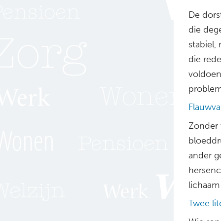
De dorst
die deg
stabiel,
die red
voldoen
problem
Flauwva
Zonder 
bloeddr
ander g
hersenc
lichaam
Twee lit