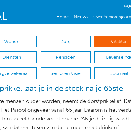
vrij
Home
Nieuws
Over Seniorenjourn
Wonen
Zorg
Vitaliteit
Diensten
Pensioen
Levenseind
rgverzekeraar
Senioren Visie
Journaal
prikkel laat je in de steek na je 65ste
e mensen ouder worden, neemt de dorstprikkel af. Dat
 Het Parool ongeveer vanaf 65 jaar. Daarom is het verst
tten op voldoende vochtinname. ‘Als je duizelig wordt 
 kan dat een teken zijn dat je meer moet drinken.’