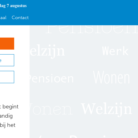
dag 7 augustus
aal
Contact
e
 begint
andig
bij het