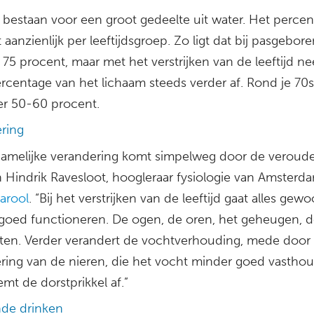
bestaan voor een groot gedeelte uit water. Het perce
t aanzienlijk per leeftijdsgroep. Zo ligt dat bij pasgebor
75 procent, maar met het verstrijken van de leeftijd n
rcentage van het lichaam steeds verder af. Rond je 70st
r 50-60 procent.
ring
chamelijke verandering komt simpelweg door de veroude
n Hindrik Ravesloot, hoogleraar fysiologie van Amster
arool
. “Bij het verstrijken van de leeftijd gaat alles gew
goed functioneren. De ogen, de oren, het geheugen, 
ten. Verder verandert de vochtverhouding, mede door
ring van de nieren, die het vocht minder goed vastho
mt de dorstprikkel af.”
de drinken