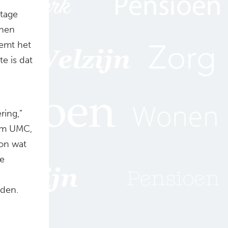
ntage
enen
eemt het
e is dat
ring,”
dam UMC,
oon wat
de
uden.