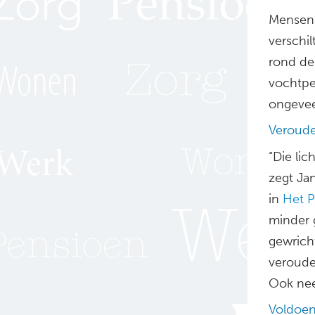
Mensen 
verschil
rond de 
vochtpe
ongevee
Veroude
“Die li
zegt Ja
in
Het P
minder 
gewrich
veroude
Ook nee
Voldoen