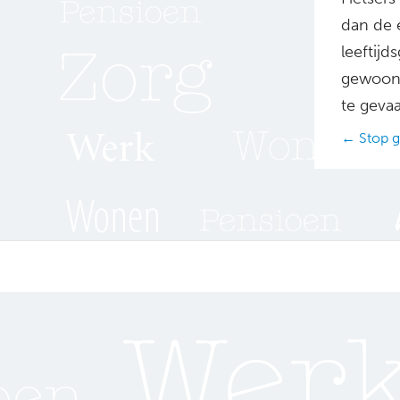
dan de 
leeftij
gewoon 
te gevaar
Posts
← Stop g
navig