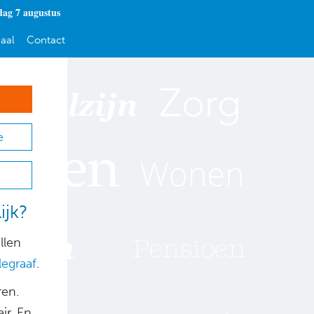
dag 7 augustus
aal
Contact
e
ijk?
llen
egraaf
.
ren.
ir. En