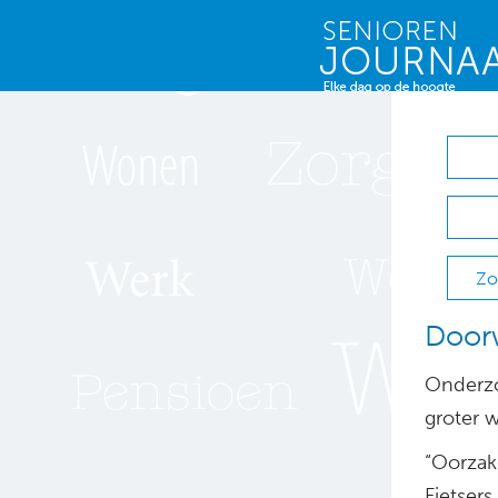
Zo
Doorw
Onderzo
groter 
“Oorzak
Fietsers