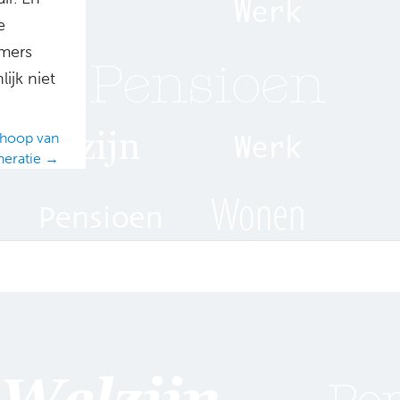
e
mmers
ijk niet
 hoop van
neratie →