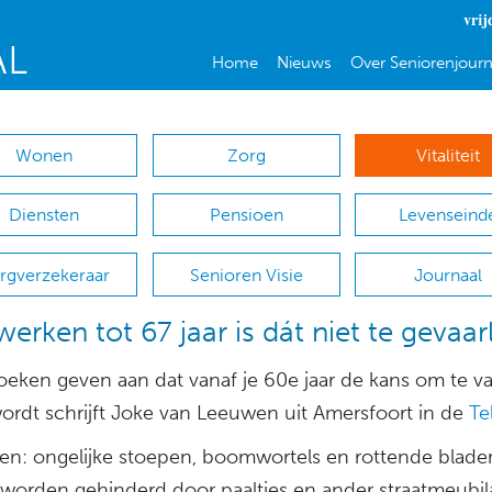
vrij
Home
Nieuws
Over Seniorenjourn
Wonen
Zorg
Vitaliteit
Diensten
Pensioen
Levenseind
rgverzekeraar
Senioren Visie
Journaal
erken tot 67 jaar is dát niet te gevaarl
eken geven aan dat vanaf je 60e jaar de kans om te va
wordt schrijft Joke van Leeuwen uit Amersfoort in de
Tel
en: ongelijke stoepen, boomwortels en rottende blade
 worden gehinderd door paaltjes en ander straatmeubila