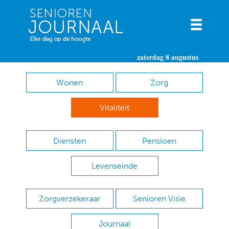
zaterdag 8 augustus
Wonen
Zorg
Vitaliteit
Diensten
Pensioen
Levenseinde
Zorgverzekeraar
Senioren Visie
Journaal