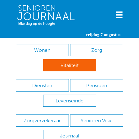
vrijdag 7 augustus
Wonen
Zorg
Vitaliteit
Diensten
Pensioen
Levenseinde
Zorgverzekeraar
Senioren Visie
Journaal