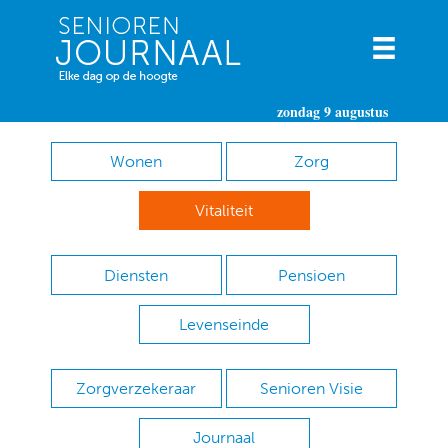
zondag 9 augustus
Wonen
Zorg
Vitaliteit
Diensten
Pensioen
Levenseinde
Zorgverzekeraar
Senioren Visie
Journaal