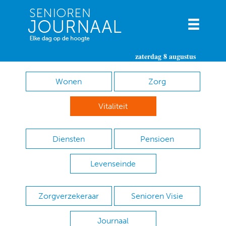
zaterdag 8 augustus
Wonen
Zorg
Vitaliteit
Diensten
Pensioen
Levenseinde
Zorgverzekeraar
Senioren Visie
Journaal