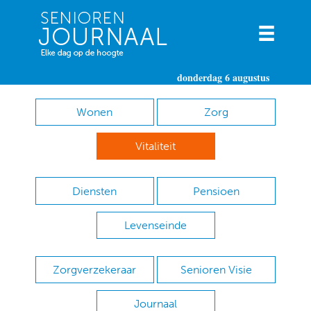
donderdag 6 augustus
Wonen
Zorg
Vitaliteit
Diensten
Pensioen
Levenseinde
Zorgverzekeraar
Senioren Visie
Journaal