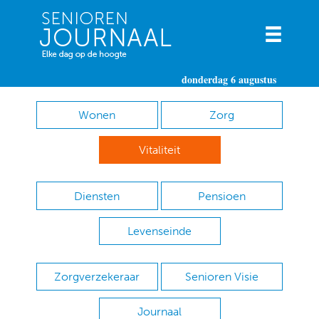
donderdag 6 augustus
Wonen
Zorg
Vitaliteit
Diensten
Pensioen
Levenseinde
Zorgverzekeraar
Senioren Visie
Journaal