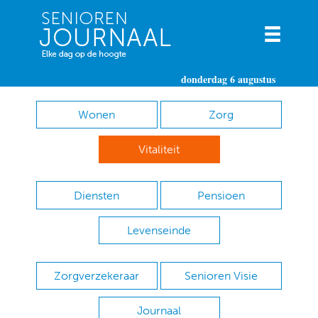
donderdag 6 augustus
Wonen
Zorg
Vitaliteit
Diensten
Pensioen
Levenseinde
Zorgverzekeraar
Senioren Visie
Journaal