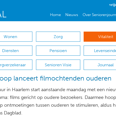
vrij
Home
Nieuws
Over Seniorenjourn
Wonen
Zorg
Vitaliteit
Diensten
Pensioen
Levenseind
rgverzekeraar
Senioren Visie
Journaal
oop lanceert filmochtenden ouderen
ur in Haarlem start aanstaande maandag met een nie
ma: films gericht op oudere bezoekers. Daarmee hoop
p ontmoetingen tussen ouderen te stimuleren, aldus h
s Dagblad.