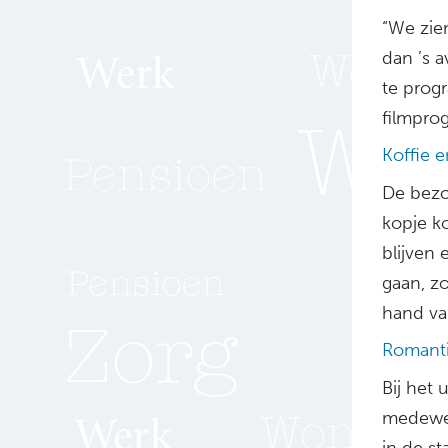
“We zie
dan ’s 
te prog
filmpro
Koffie 
De bezo
kopje k
blijven 
gaan, z
hand va
Romanti
Bij het
medewer
in de s