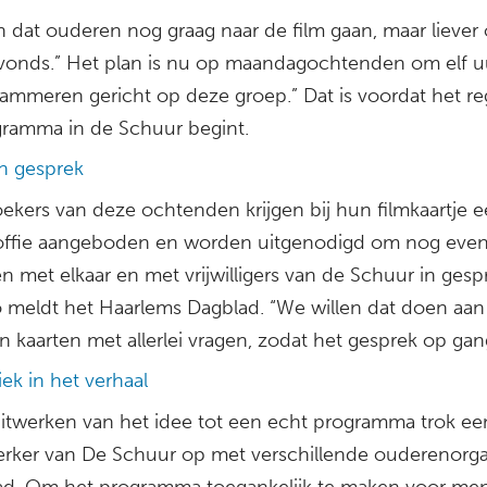
n dat ouderen nog graag naar de film gaan, maar liever
avonds.” Het plan is nu op maandagochtenden om elf uu
rammeren gericht op deze groep.” Dat is voordat het re
gramma in de Schuur begint.
en gesprek
ekers van deze ochtenden krijgen bij hun filmkaartje 
offie aangeboden en worden uitgenodigd om nog even
en met elkaar en met vrijwilligers van de Schuur in gesp
o meldt het Haarlems Dagblad. “We willen dat doen aan
n kaarten met allerlei vragen, zodat het gesprek op gan
ek in het verhaal
 uitwerken van het idee tot een echt programma trok ee
ker van De Schuur op met verschillende ouderenorgan
tad. Om het programma toegankelijk te maken voor me