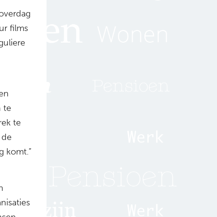
 overdag
r films
guliere
een
 te
rek te
 de
g komt.”
n
isaties
nsen