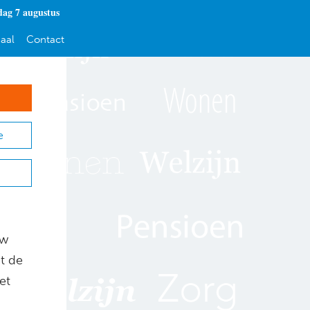
dag 7 augustus
aal
Contact
e
uw
t de
et