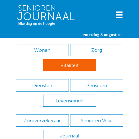
zaterdag 8 augustus
Wonen
Zorg
Vitaliteit
Diensten
Pensioen
Levenseinde
Zorgverzekeraar
Senioren Visie
Journaal