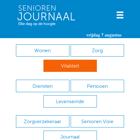
vrijdag 7 augustus
Wonen
Zorg
Vitaliteit
Diensten
Pensioen
Levenseinde
Zorgverzekeraar
Senioren Visie
Journaal