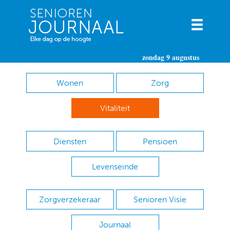
zondag 9 augustus
Wonen
Zorg
Vitaliteit
Diensten
Pensioen
Levenseinde
Zorgverzekeraar
Senioren Visie
Journaal