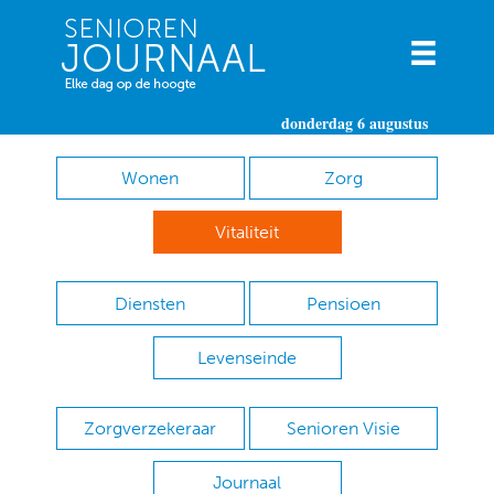
donderdag 6 augustus
Wonen
Zorg
Vitaliteit
Diensten
Pensioen
Levenseinde
Zorgverzekeraar
Senioren Visie
Journaal