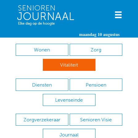
maandag 10 augustus
Wonen
Zorg
Vitaliteit
Diensten
Pensioen
Levenseinde
Zorgverzekeraar
Senioren Visie
Journaal